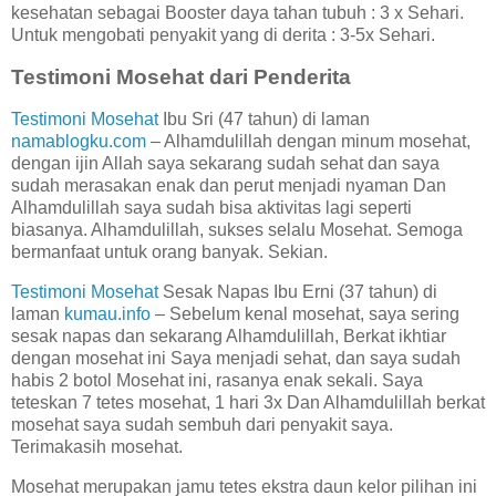
kesehatan sebagai Booster daya tahan tubuh : 3 x Sehari.
Untuk mengobati penyakit yang di derita : 3-5x Sehari.
Testimoni Mosehat dari Penderita
Testimoni Mosehat
Ibu Sri (47 tahun) di laman
namablogku.com
– Alhamdulillah dengan minum mosehat,
dengan ijin Allah saya sekarang sudah sehat dan saya
sudah merasakan enak dan perut menjadi nyaman Dan
Alhamdulillah saya sudah bisa aktivitas lagi seperti
biasanya. Alhamdulillah, sukses selalu Mosehat. Semoga
bermanfaat untuk orang banyak. Sekian.
Testimoni Mosehat
Sesak Napas Ibu Erni (37 tahun) di
laman
kumau.info
– Sebelum kenal mosehat, saya sering
sesak napas dan sekarang Alhamdulillah, Berkat ikhtiar
dengan mosehat ini Saya menjadi sehat, dan saya sudah
habis 2 botol Mosehat ini, rasanya enak sekali. Saya
teteskan 7 tetes mosehat, 1 hari 3x Dan Alhamdulillah berkat
mosehat saya sudah sembuh dari penyakit saya.
Terimakasih mosehat.
Mosehat merupakan jamu tetes ekstra daun kelor pilihan ini