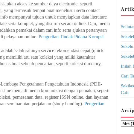
 disiapkan akses ke sumber daya electronic, seperti
Artik
afi, yang termasuk tempat buat menelusur serta contact
 info mempunyai tujuan untuk menyiapkan data literature
ate serta komplet, yang disuruh secara online. Dan, media
Selint
dahkan pemakai dalam cari info serta ajukan pertanyaan
di pelayanan online.
Pengertian Tindak Pidana Korupsi
Sekele
Sekelu
 adalah salah satunya service rekomendasi cepat (quick
Sekele
ng memiliki arti satu koleksi yang miliki katarakter
husus buat sebuah pencarian, seperti koleksi directory,
Inilah
Cari T
h-Lembaga Pengetahuan Pengetahuan Indonesia (PDII-
Sekila
n-line menjadi media komunikasi dengan pemakai, seperti
Cafe
oleksi, pemesanan data, register ISSN online, dan layanan
jaan seminar atau perjalanan (study banding).
Pengertian
Arsi