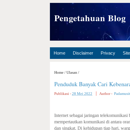
Pengetahuan Blog
Home
Disclaimer
Privacy
Sit
Home
/
Ulasan
/
Penduduk Banyak Cari Kebenar
Publikasi -
28 Mei 2022
Author -
Padamusi
Internet sebagai jaringan telekomunikas
mempertautkan komunikasi di antara oran
dan singkat. Di kehidupan tiap hari, war