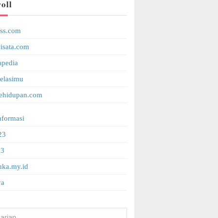
oll
ess.com
isata.com
apedia
elasimu
ehidupan.com
nformasi
23
23
ka.my.id
ya