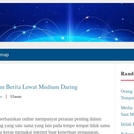
emap
Rand
an Berita Lewat Medium Daring
Orang 
te
Ulasan
Tempat
Media 
Saat M
i berbasiskan online mempunyai peranan penting dalam
Inilah
g yang satu sama yang lain pada tempo tempat tidak sama
ga kerap memakai internet buat keperluan pengajaran,
Beber