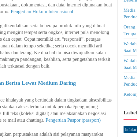
erpustakaan, dokumentasi, dan data, internet digunakan buat
Media 
promo.
Pengertian Hukum Internasional
Pendud
g dikendalikan serta beberapa produk info yang dibuat
Orang 
ing mengirit tempat serta ongkos, internet pula menolong
Tempat
 dan cepat. Cepat memiliki arti “responsif”, petugas
Wadah 
anan dalam tempo seketika; serta cocok memiliki arti
Saat M
 habis dan terang. Ke dua hal itu bisa diwujudkan kalau
, maknanya pandangan, keahlian, serta pengetahuan terkait
Wadah 
elah terkuasai dengan baik.
Saat M
Media 
n Berita Lewat Medium Daring
Pendu
Kelomp
vice khalayak yang bertindak dalam tingkatkan aksesibilitas
isa siapkan akses terbuka untuk pemakai/pengunjung
Labe
 full teks (koleksi digital) atau melaksanakan negosiasi
 (e mail atau chatting).
Pengertian Paspor (passport)
Infoku
sajikan perpustakaan adalah sisi pelayanan masyarakat