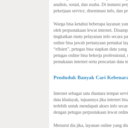
analisis, sosial, dan usaha. Di instansi p
pekerjaan service, diseminasi info, dan 
Warga bisa ketahui beberapa layanan yan
oleh perpustakaan lewat internet. Disamp
tingkatkan mutu pelayanan info secara pas
online bisa jawab pertanyaan pemakai lay
“efisien”, petugas bisa siapkan data yang
petugas online bisa bekerja professional
pemakaian internet serta pencarian data t
Penduduk Banyak Cari Kebenara
Internet sebagai satu diantara tempat ser
data khalayak, tujuannya jika internet b
terlebih untuk mendapati akses info secara
dengan petugas perpustakaan lewat online
Menurut dia jika, layanan online yang di